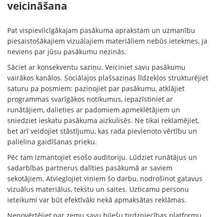
veicināšana
Pat vispievilcīgākajam pasākuma aprakstam un uzmanību
piesaistošākajiem vizuālajiem materiāliem nebūs ietekmes, ja
neviens par jūsu pasākumu nezinās.
Sāciet ar konsekventu saziņu. Veiciniet savu pasākumu
vairākos kanālos. Sociālajos plašsaziņas līdzekļos strukturējiet
saturu pa posmiem: paziņojiet par pasākumu, atklājiet
programmas svarīgākos notikumus, iepazīstiniet ar
runātājiem, dalieties ar padomiem apmeklētājiem un
sniedziet ieskatu pasākuma aizkulisēs. Ne tikai reklamējiet,
bet arī veidojiet stāstījumu, kas rada pievienoto vērtību un
palielina gaidīšanas prieku.
Pēc tam izmantojiet esošo auditoriju. Lūdziet runātājus un
sadarbības partnerus dalīties pasākumā ar saviem
sekotājiem. Atvieglojiet viņiem šo darbu, nodrošinot gatavus
vizuālus materiālus, tekstu un saites. Uzticamu personu
ieteikumi var būt efektīvāki nekā apmaksātas reklāmas.
Nenovērtējiet par zemu savu biļešu tirdzniecības platformu,