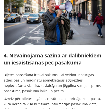
4. Nevainojama saziņa ar dalībniekiem
un iesaistīšanās pēc pasākuma
Biļetes pārdošana ir tikai sākums. Lai veidotu noturīgas
attiecības un mudinātu apmeklētājus atgriezties,
nepieciešama skaidra, savlaicīga un jēgpilna saziņa – pirms
pasākuma, pasākuma laikā un pēc tā.
Uzreiz pēc biļetes iegādes nosūtiet apstiprinājuma e-pastu,
kurā norādīta visa būtiskākā informācija: pasākuma vieta,