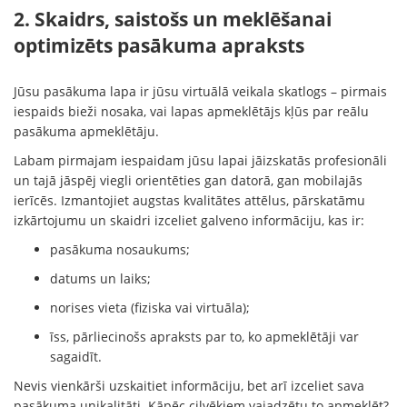
2. Skaidrs, saistošs un meklēšanai
optimizēts pasākuma apraksts
Jūsu pasākuma lapa ir jūsu virtuālā veikala skatlogs – pirmais
iespaids bieži nosaka, vai lapas apmeklētājs kļūs par reālu
pasākuma apmeklētāju.
Labam pirmajam iespaidam jūsu lapai jāizskatās profesionāli
un tajā jāspēj viegli orientēties gan datorā, gan mobilajās
ierīcēs. Izmantojiet augstas kvalitātes attēlus, pārskatāmu
izkārtojumu un skaidri izceliet galveno informāciju, kas ir:
pasākuma nosaukums;
datums un laiks;
norises vieta (fiziska vai virtuāla);
īss, pārliecinošs apraksts par to, ko apmeklētāji var
sagaidīt.
Nevis vienkārši uzskaitiet informāciju, bet arī izceliet sava
pasākuma unikalitāti. Kāpēc cilvēkiem vajadzētu to apmeklēt?