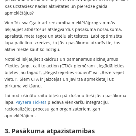
Kas uzstāsies? Kādas aktivitātes un pieredze gaida
apmeklētājus?
Vienlīdz svarīga ir arī redzamība meklētājprogrammās.
Iekļaujiet atbilstošus atslēgvārdus pasākuma nosaukumā,
aprakstā, meta tagos un attēlu alt tekstos. Labi optimizēta
lapa palielina izredzes, ka jūsu pasākumu atradīs tie, kas
aktīvi meklē kaut ko līdzīgu.
Noteikti iekļaujiet skaidrus un pamanāmus aicinājumus
rīkoties (angl. call to action (CTA)), piemēram, „Iegādājieties
biļetes jau tagad!”, „Reģistrējieties šodien!” vai „Rezervējiet
vietu!”. Šiem CTA ir jāizceļas un jāvirza apmeklētāji uz
pirkuma veikšanu.
Lai nodrošinātu raitu biļešu pārdošanu tieši jūsu pasākuma
lapā,
Paysera Tickets
piedāvā vienkāršu integrāciju,
racionalizējot procesu gan organizatoriem, gan
apmeklētājiem.
3. Pasākuma atpazīstamības