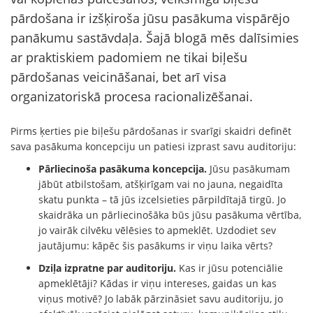
pārdošana ir izšķiroša jūsu pasākuma vispārējo
panākumu sastāvdaļa. Šajā blogā mēs dalīsimies
ar praktiskiem padomiem ne tikai biļešu
pārdošanas veicināšanai, bet arī visa
organizatoriskā procesa racionalizēšanai.
Pirms ķerties pie biļešu pārdošanas ir svarīgi skaidri definēt
sava pasākuma koncepciju un patiesi izprast savu auditoriju:
Pārliecinoša pasākuma koncepcija.
Jūsu pasākumam
jābūt atbilstošam, atšķirīgam vai no jauna, negaidīta
skatu punkta – tā jūs izcelsieties pārpildītajā tirgū. Jo
skaidrāka un pārliecinošāka būs jūsu pasākuma vērtība,
jo vairāk cilvēku vēlēsies to apmeklēt. Uzdodiet sev
jautājumu: kāpēc šis pasākums ir viņu laika vērts?
Dziļa izpratne par auditoriju.
Kas ir jūsu potenciālie
apmeklētāji? Kādas ir viņu intereses, gaidas un kas
viņus motivē? Jo labāk pārzināsiet savu auditoriju, jo