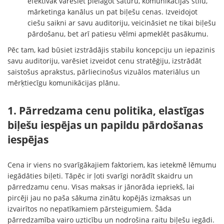
efektīvāk varēsiet pielāgot saturu, komunikācijas stilu,
mārketinga kanālus un pat biļešu cenas. Izveidojot
ciešu saikni ar savu auditoriju, veicināsiet ne tikai biļešu
pārdošanu, bet arī patiesu vēlmi apmeklēt pasākumu.
Pēc tam, kad būsiet izstrādājis stabilu koncepciju un iepazinis
savu auditoriju, varēsiet izveidot cenu stratēģiju, izstrādāt
saistošus aprakstus, pārliecinošus vizuālos materiālus un
mērķtiecīgu komunikācijas plānu.
1. Pārredzama cenu politika, elastīgas
biļešu iespējas un papildu pārdošanas
iespējas
Cena ir viens no svarīgākajiem faktoriem, kas ietekmē lēmumu
iegādāties biļeti. Tāpēc ir ļoti svarīgi norādīt skaidru un
pārredzamu cenu. Visas maksas ir jānorāda iepriekš, lai
pircēji jau no paša sākuma zinātu kopējās izmaksas un
izvairītos no nepatīkamiem pārsteigumiem. Šāda
pārredzamība vairo uzticību un nodrošina raitu biļešu iegādi.