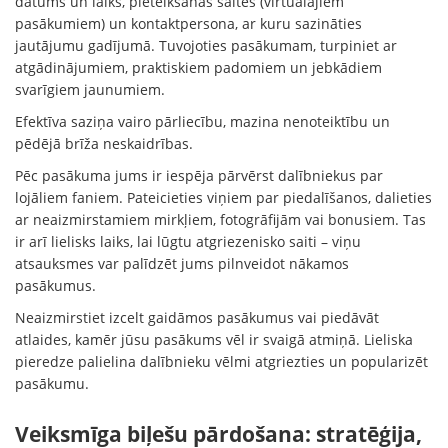
datums un laiks, pieteikšanās saites (virtuālajiem
pasākumiem) un kontaktpersona, ar kuru sazināties
jautājumu gadījumā. Tuvojoties pasākumam, turpiniet ar
atgādinājumiem, praktiskiem padomiem un jebkādiem
svarīgiem jaunumiem.
Efektīva saziņa vairo pārliecību, mazina nenoteiktību un
pēdējā brīža neskaidrības.
Pēc pasākuma jums ir iespēja pārvērst dalībniekus par
lojāliem faniem. Pateicieties viņiem par piedalīšanos, dalieties
ar neaizmirstamiem mirkļiem, fotogrāfijām vai bonusiem. Tas
ir arī lielisks laiks, lai lūgtu atgriezenisko saiti – viņu
atsauksmes var palīdzēt jums pilnveidot nākamos
pasākumus.
Neaizmirstiet izcelt gaidāmos pasākumus vai piedāvāt
atlaides, kamēr jūsu pasākums vēl ir svaigā atmiņā. Lieliska
pieredze palielina dalībnieku vēlmi atgriezties un popularizēt
pasākumu.
Veiksmīga biļešu pārdošana: stratēģija,