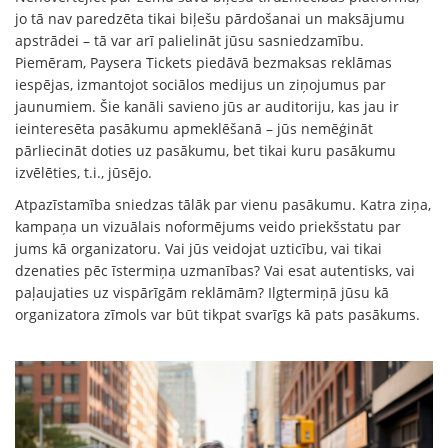
jo tā nav paredzēta tikai biļešu pārdošanai un maksājumu
apstrādei – tā var arī palielināt jūsu sasniedzamību.
Piemēram, Paysera Tickets piedāvā bezmaksas reklāmas
iespējas, izmantojot sociālos medijus un ziņojumus par
jaunumiem. Šie kanāli savieno jūs ar auditoriju, kas jau ir
ieinteresēta pasākumu apmeklēšanā – jūs nemēģināt
pārliecināt doties uz pasākumu, bet tikai kuru pasākumu
izvēlēties, t.i., jūsējo.
Atpazīstamība sniedzas tālāk par vienu pasākumu. Katra ziņa,
kampaņa un vizuālais noformējums veido priekšstatu par
jums kā organizatoru. Vai jūs veidojat uzticību, vai tikai
dzenaties pēc īstermiņa uzmanības? Vai esat autentisks, vai
paļaujaties uz vispārīgām reklāmām? Ilgtermiņā jūsu kā
organizatora zīmols var būt tikpat svarīgs kā pats pasākums.