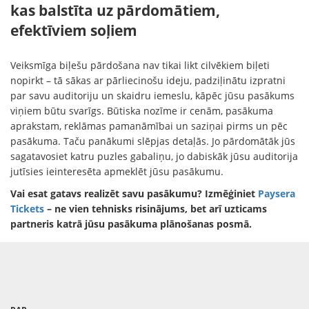
kas balstīta uz pārdomātiem,
efektīviem soļiem
Veiksmīga biļešu pārdošana nav tikai likt cilvēkiem biļeti
nopirkt – tā sākas ar pārliecinošu ideju, padziļinātu izpratni
par savu auditoriju un skaidru iemeslu, kāpēc jūsu pasākums
viņiem būtu svarīgs. Būtiska nozīme ir cenām, pasākuma
aprakstam, reklāmas pamanāmībai un saziņai pirms un pēc
pasākuma. Taču panākumi slēpjas detaļās. Jo pārdomātāk jūs
sagatavosiet katru puzles gabaliņu, jo dabiskāk jūsu auditorija
jutīsies ieinteresēta apmeklēt jūsu pasākumu.
Vai esat gatavs realizēt savu pasākumu? Izmēģiniet
Paysera
Tickets
– ne vien tehnisks risinājums, bet arī uzticams
partneris katrā jūsu pasākuma plānošanas posmā.