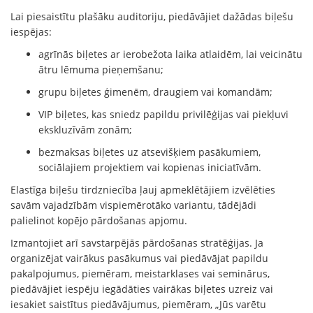
Lai piesaistītu plašāku auditoriju, piedāvājiet dažādas biļešu
iespējas:
agrīnās biļetes ar ierobežota laika atlaidēm, lai veicinātu
ātru lēmuma pieņemšanu;
grupu biļetes ģimenēm, draugiem vai komandām;
VIP biļetes, kas sniedz papildu privilēģijas vai piekļuvi
ekskluzīvām zonām;
bezmaksas biļetes uz atsevišķiem pasākumiem,
sociālajiem projektiem vai kopienas iniciatīvām.
Elastīga biļešu tirdzniecība ļauj apmeklētājiem izvēlēties
savām vajadzībām vispiemērotāko variantu, tādējādi
palielinot kopējo pārdošanas apjomu.
Izmantojiet arī savstarpējās pārdošanas stratēģijas. Ja
organizējat vairākus pasākumus vai piedāvājat papildu
pakalpojumus, piemēram, meistarklases vai seminārus,
piedāvājiet iespēju iegādāties vairākas biļetes uzreiz vai
iesakiet saistītus piedāvājumus, piemēram, „Jūs varētu