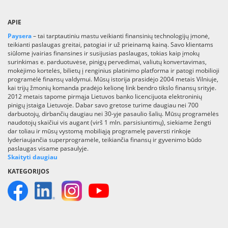
APIE
Paysera
– tai tarptautiniu mastu veikianti finansinių technologijų įmonė,
teikianti paslaugas greitai, patogiai ir už prieinamą kainą. Savo klientams
siūlome įvairias finansines ir susijusias paslaugas, tokias kaip įmokų
surinkimas e. parduotuvėse, pinigų pervedimai, valiutų konvertavimas,
mokėjimo kortelės, bilietų į renginius platinimo platforma ir patogi mobilioji
programėlė finansų valdymui. Mūsų istorija prasidėjo 2004 metais Vilniuje,
kai trijų žmonių komanda pradėjo kelionę link bendro tikslo finansų srityje.
2012 metais tapome pirmąja Lietuvos banko licencijuota elektroninių
pinigų įstaiga Lietuvoje. Dabar savo gretose turime daugiau nei 700
darbuotojų, dirbančių daugiau nei 30-yje pasaulio šalių. Mūsų programėlės
naudotojų skaičiui vis augant (virš 1 mln. parsisiuntimų), siekiame žengti
dar toliau ir mūsų vystomą mobiliąją programelę paversti rinkoje
lyderiaujančia superprogramėle, teikiančia finansų ir gyvenimo būdo
paslaugas visame pasaulyje.
Skaityti daugiau
KATEGORIJOS