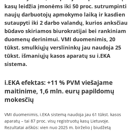
kasų leidžia įmonėms iki 50 proc. sutrumpinti
naujų darbuotojų apmokymo laiką ir kasdien
sutaupyti iki 2 darbo valandų, kurios anksčiau
būdavo skiriamos biurokratijai bei rankiniam
duomenų derinimui. VMI duomenimis, 20
tūkst. smulkiųjų verslininkų jau naudoja 25
tūkst. išmaniųjų kasos aparatų su i.EKA
sistema.
i.EKA efektas: +11 % PVM viešajame
maitinime, 1,6 mln. eurų papildomų
mokesčių
VMI duomenimis, i.EKA sistemą naudoja jau 61 tūkst. kasos
aparatų – tai 87 proc. visų registruotų kasų Lietuvoje.
Rezultatai aiškūs: vien nuo 2025 m. birželio į biudžetą