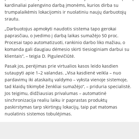
kardinaliai palengvino darbą įmonėms, kurios dirba su
trumpalaikėmis lokacijomis ir nuolatiniu naujų darbuotojų
srautu.
„Darbuotojus apmokyti naudotis sistema tapo gerokai
paprasčiau, o įvedimo į darbą laikas sumažėjo 50 proc.
Procesai tapo automatizuoti, rankinio darbo liko mažiau, o
komanda gali daugiau dėmesio skirti tiesioginiam darbui su
klientais“, – teigia D. Pigulevičiūtė.
Pasak jos, perėjimas prie virtualios kasos leido kasdien
sutaupyti apie 1–2 valandas. „Visa kasdienė veikla – nuo
pardavimų iki ataskaitų valdymo – vyksta vienoje sistemoje,
tad klaidų tikimybė ženkliai sumažėjo“, – priduria specialistė.
Jos teigimu, didžiausias privalumas – automatinė
sinchronizacija realiu laiku ir paprastas produktų
paskirstymas tarp skirtingų lokacijų, taip pat matomas
nuolatinis sistemos tobulėjimas.