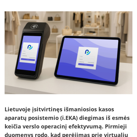
Lietuvoje įsitvirtinęs išmaniosios kasos
aparatų posistemio (i.EKA) diegimas iš esmės
keičia verslo operacinį efektyvumą. Pirmieji
duomenys rodo, kad perėjimas prie virtualių