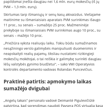
papildomai įnešta daugiau nei 1,6 mln. eurų mokesčių (iš jų
PVM – 1,3 mln. eurų).
Skirtumas tarp išmaniųjų ir senų kasų akivaizdus. Viešajame
maitinime su išmaniaisiais aparatais PVM surinkimas išaugo
11 proc., su senais – sumažėjo 25 proc. Mažmeninėje
prekyboje su išmaniaisiais PVM surinkimas augo 10 proc., su
senais – mažėjo 10 proc.
„Priežiūra vyksta realiuoju laiku. Tokiu būdu sumažinamos
nesąžiningo verslo galimybės manipuliuoti duomenimis ir
neapskaityti realių pajamų, tiksliau nustatomi rizikingieji
mokesčių mokėtojai, o tai reiškia ir galimybę surinkti daugiau
lėšų valstybės gynimo biudžetui“, – sako VMI Operatyvios
kontrolės departamento vadovas Rolandas Puncevičius.
Praktinė patirtis: apmokymo laikas
sumažėjo dvigubai
„Angelų takais“ personalo vadovė Deimantė Pigulevičiūtė
patvirtina, kad sprendimas naudoti Paysera POS virtualią kasą