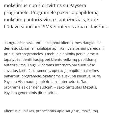
mokėjimus nuo šiol tvirtins su Paysera
programėle. Programėlė pakeičia papildomą
mokėjimų autorizavimą slaptažodžiais, kurie
būdavo siunčiami SMS žinutėmis arba e. laiškais.
„Programėlę atsisiuntus milijonui klientų, mes daugiausia
dėmesio skiriame mobiliajai aplinkai, palaipsniui pereidami
prie superprogramėlės. Į mobiląją aplinką perkeliame ir
tapatybės identifikaciją, bei kliento veiksmų papildomą
autorizavimą. Taigi, klientams interneto parduotuvėse
suvedus kortelės duomenis, operaciją papildomai reikės
patvirtinti programėle. Skatiname suskubti klientus, kurie
Paysera Visa naudoja pirkiniams internetu, tačiau
programėlės dar nenaudoja“, – sako Gintautas Mežetis,
Paysera generalinis direktorius.
Klientus e. laiškas, pranešantis apie saugesnį mokėjimų