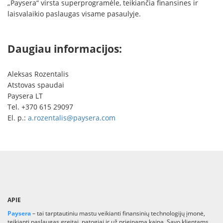
„Paysera“ virsta superprogramėle, teikiančia finansines ir
laisvalaikio paslaugas visame pasaulyje.
Daugiau informacijos:
Aleksas Rozentalis
Atstovas spaudai
Paysera LT
Tel. +370 615 29097
El. p.:
a.rozentalis@paysera.com
APIE
Paysera
– tai tarptautiniu mastu veikianti finansinių technologijų įmonė,
teikianti paslaugas greitai, patogiai ir už prieinamą kainą. Savo klientams