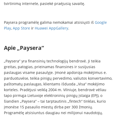
tvirtinimą internete, pasiekė praėjusią savaitę.
Paysera programėlę galima nemokamai atsisiųsti iš
Google
Play
,
App Store
ir
Huawei AppGallery
.
Apie „Paysera“
„Paysera“ yra finansinių technologijų bendrovė. Ji teikia
greitas, patogias, prieinamas finansines ir susijusias
paslaugas visame pasaulyje. Įmonė apdoroja mokėjimus e.
parduotuvėse, teikia pinigų pervedimo, valiutos konvertavimo,
paštomatų paslaugas, klientams išduoda „Visa“ mokėjimo
korteles. Pradėjusi veiklą 2004 m. Vilniuje, bendrovė vėliau
tapo pirmąja Lietuvoje elektroninių pinigų įstaiga (EPĮ), o
šiandien „Paysera“ – tai tarptautinis „fintech“ tinklas, kurio
įmonėse 15 pasaulio miestų dirba per 300 žmonių.
Programėlę atsisiuntus daugiau nei milijonui naudotojų,