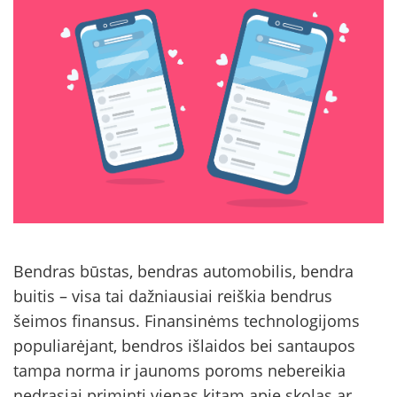
Bendras būstas, bendras automobilis, bendra
buitis – visa tai dažniausiai reiškia bendrus
šeimos finansus. Finansinėms technologijoms
populiarėjant, bendros išlaidos bei santaupos
tampa norma ir jaunoms poroms nebereikia
nedrąsiai priminti vienas kitam apie skolas ar