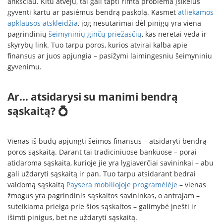
anksčiau. Kitu atveju, tai gali tapti rimta problema įsikėlus
gyventi kartu ar pasiėmus bendrą paskolą. Kasmet
atliekamos
apklausos atskleidžia
, jog nesutarimai dėl pinigų yra viena
pagrindinių
šeimyninių ginčų priežasčių
, kas neretai veda ir
skyrybų link. Tuo tarpu poros, kurios atvirai kalba apie
finansus ar juos apjungia – pasižymi laimingesniu šeimyniniu
gyvenimu.
Ar... atsidarysi su manimi bendrą
sąskaitą? 💍
Vienas iš būdų apjungti šeimos finansus – atsidaryti bendrą
poros sąskaitą. Darant tai tradiciniuose bankuose – porai
atidaroma sąskaita, kurioje jie yra lygiaverčiai savininkai – abu
gali uždaryti sąskaitą ir pan. Tuo tarpu atsidarant bedrai
valdomą sąskaitą
Paysera mobiliojoje programėlėje
– vienas
žmogus yra pagrindinis sąskaitos savininkas, o antrajam –
suteikiama prieiga prie šios sąskaitos – galimybė įnešti ir
išimti pinigus, bet ne uždaryti sąskaitą.