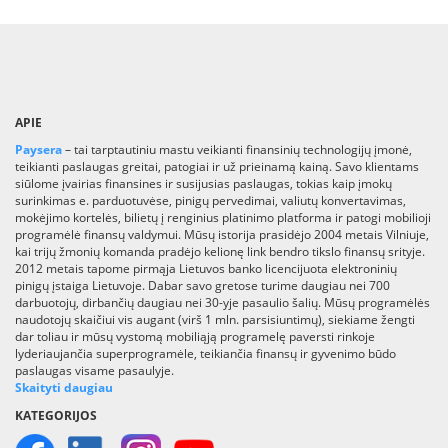
APIE
Paysera
– tai tarptautiniu mastu veikianti finansinių technologijų įmonė,
teikianti paslaugas greitai, patogiai ir už prieinamą kainą. Savo klientams
siūlome įvairias finansines ir susijusias paslaugas, tokias kaip įmokų
surinkimas e. parduotuvėse, pinigų pervedimai, valiutų konvertavimas,
mokėjimo kortelės, bilietų į renginius platinimo platforma ir patogi mobilioji
programėlė finansų valdymui. Mūsų istorija prasidėjo 2004 metais Vilniuje,
kai trijų žmonių komanda pradėjo kelionę link bendro tikslo finansų srityje.
2012 metais tapome pirmąja Lietuvos banko licencijuota elektroninių
pinigų įstaiga Lietuvoje. Dabar savo gretose turime daugiau nei 700
darbuotojų, dirbančių daugiau nei 30-yje pasaulio šalių. Mūsų programėlės
naudotojų skaičiui vis augant (virš 1 mln. parsisiuntimų), siekiame žengti
dar toliau ir mūsų vystomą mobiliąją programelę paversti rinkoje
lyderiaujančia superprogramėle, teikiančia finansų ir gyvenimo būdo
paslaugas visame pasaulyje.
Skaityti daugiau
KATEGORIJOS