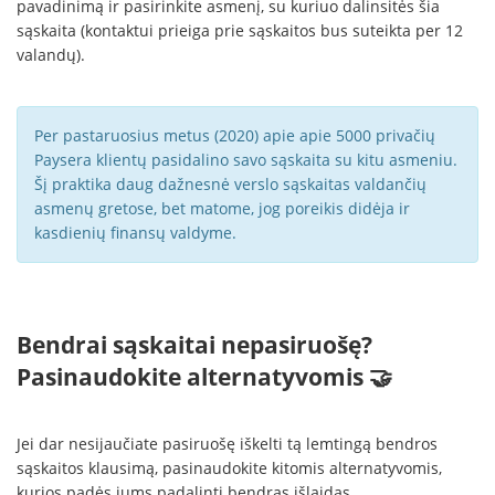
pavadinimą ir pasirinkite asmenį, su kuriuo dalinsitės šia
sąskaita (kontaktui prieiga prie sąskaitos bus suteikta per 12
valandų).
Per pastaruosius metus (2020) apie apie 5000 privačių
Paysera klientų pasidalino savo sąskaita su kitu asmeniu.
Šį praktika daug dažnesnė verslo sąskaitas valdančių
asmenų gretose, bet matome, jog poreikis didėja ir
kasdienių finansų valdyme.
Bendrai sąskaitai nepasiruošę?
Pasinaudokite alternatyvomis 🤝
Jei dar nesijaučiate pasiruošę iškelti tą lemtingą bendros
sąskaitos klausimą, pasinaudokite kitomis alternatyvomis,
kurios padės jums padalinti bendras išlaidas.