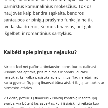
pamirštus komunalinius mokesčius. Tokios
naujovės kaip bendra sąskaita, bendros
santaupos ar pinigų prašymo funkcija ne tik
įveda skaidrumo į šeimos finansus, bet gali
išgelbėti ir romantinius santykius.
Kalbėti apie pinigus nejauku?
Atrodo, kad net pačios artimiausios poros, kurios dalinasi
visomis paslaptimis, prisiminimais ir norais, jaučiasi…
nejaukiai, kai kalba pasisuka apie pinigus. Tad neretai, net
kartu gyvenančių porų finansai būna atskiri iki jų santuokos ar
pirmosios atžalos.
Vis dėlto, požiūris į finansus – išlaidų kontrolę ir santaupų
svarbą, yra būtent tas aspektas, kurį išsiaiškinti reikėtų kuo