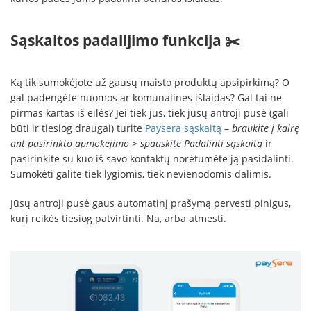
Sąskaitos padalijimo funkcija ✂️
Ką tik sumokėjote už gausų maisto produktų apsipirkimą? O
gal padengėte nuomos ar komunalines išlaidas? Gal tai ne
pirmas kartas iš eilės? Jei tiek jūs, tiek jūsų antroji pusė (gali
būti ir tiesiog draugai) turite
Paysera sąskaitą
–
braukite į kairę
ant pasirinkto apmokėjimo > spauskite Padalinti sąskaitą
ir
pasirinkite su kuo iš savo kontaktų norėtumėte ją pasidalinti.
Sumokėti galite tiek lygiomis, tiek nevienodomis dalimis.
Jūsų antroji pusė gaus automatinį prašymą pervesti pinigus,
kurį reikės tiesiog patvirtinti. Na, arba atmesti.