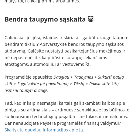
matys tol, iki kol jį priims arba atmes.
Bendra taupymo sąskaita 🐷
Galiausiai, jei jūsų išlaidos ir skiriasi – galbūt drauge taupote
bendram tikslui? Apsvarstykite bendros taupymo sąskaitos
atidarymą. Galėsite nustatyti pasikartojančius mokėjimus ir
nė nepastebėsite, kaip būsite sutaupę sekančioms
atostogoms, automobiliui ar vestuvėms 💒.
Programėlėje spauskite
Daugiau > Taupymas > Sukurti naują
skilt > Sugalvokite jai pavadinimą > Tikslą > Pakvieskite kitą
asmenį taupyti drauge.
Tad, kad ir kaip nesmagiai kartais gali skambėti kalbos apie
pinigus su artimaisiais – artimuose santykiuose jos būtinos, o
su finansinių technologijų pagalba – ne tokios ir nemalonios.
Dar nenaudojate Paysera programėlės finansų valdymui?
Skaitykite daugiau informacijos apie ją.