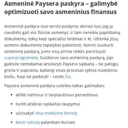
Asmeninė Paysera paskyra – galimybė
optimizuoti savo asmeninius finansus
Asmeninė paskyra nuo verslo paskyros skiriasi tuo, jog ja
naudotis gali visi fiziniai asmenys, ir tam nereikia papildomų
dokumentų, tokių kaip specialūs leidimai ir kt. Užtenka jūsų
asmens dokumento tapatybei patvirtinti. Norint susikurti
asmeninę paskyrą, jums visų pirma reikės parsisiųsti
superprogramėlę
. Susikūrus savo asmeninę paskyrą, joje
galėsite nemokamai atsidaryti Paysera sąskaitą – tai patogu,
greita ir paprasta, kadangi visas procesas vyksta nuotoliniu
būdu. Kaip tai padaryti – rasite
čia
.
Paysera asmeninė paskyra suteikia tokias galimybes:
atlikti vietinius ir tarptautinius pervedimus
turėti atskiras sąskaitas taupymui
užsisakyti
Visa mokėjimo kortelę
keisti valiutą
palankiais kursais