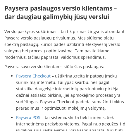
Paysera paslaugos verslo klientams –
dar daugiau galimybių jūsų verslui
Verslo paskyros sukūrimas – tai tik pirmas žingsnis atrandant
Paysera verslo paslaugų privalumus. Mes siūlome platų
spektrą paslaugų, kurios padės užtikrinti efektyvesnį verslo
valdymą bei procesų optimizavimą. Tam pasitelkiame
modernius, tačiau paprastai valdomus sprendimus.
Paysera savo verslo klientams siūlo šias paslaugas:
Paysera Checkout
– užtikrina greitą ir patogų įmokų
surinkimą internetu. Tai ypač svarbu, nes pagal
statistiką daugelyje internetinių parduotuvių pirkėjai
dažnai atsisako pirkinių, jei apmokėjimo procesas yra
sudėtingas. Paysera Checkout padeda sumažinti tokius
praradimus ir optimizuoti mokėjimų valdymą.
Paysera POS
– tai sistema, skirta tiek fizinėms, tiek
internetinėms prekybos vietoms. Pagal nuo gegužės 1 d.
įsigaliojusius reikalavimus, visi kasos aparatai turi būti