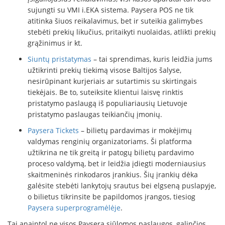
sujungti su VMI i.EKA sistema. Paysera POS ne tik
atitinka šiuos reikalavimus, bet ir suteikia galimybes
stebėti prekių likučius, pritaikyti nuolaidas, atlikti prekių
grąžinimus ir kt.
Siuntų pristatymas
– tai sprendimas, kuris leidžia jums
užtikrinti prekių tiekimą visose Baltijos šalyse,
nesirūpinant kurjeriais ar sutartimis su skirtingais
tiekėjais. Be to, suteiksite klientui laisvę rinktis
pristatymo paslaugą iš populiariausių Lietuvoje
pristatymo paslaugas teikiančių įmonių.
Paysera Tickets
– bilietų pardavimas ir mokėjimų
valdymas renginių organizatoriams. Ši platforma
užtikrina ne tik greitą ir patogų bilietų pardavimo
proceso valdymą, bet ir leidžia įdiegti moderniausius
skaitmeninės rinkodaros įrankius. Šių įrankių dėka
galėsite stebėti lankytojų srautus bei elgseną puslapyje,
o bilietus tikrinsite be papildomos įrangos, tiesiog
Paysera superprogramėlėje
.
Tai anaiptol ne visos Paysera siūlomos paslaugos, galinčios