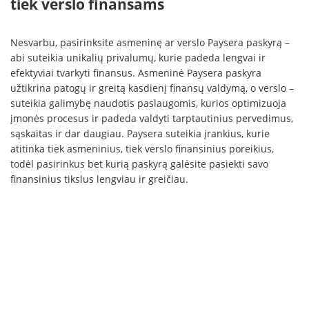
tiek verslo finansams
Nesvarbu, pasirinksite asmeninę ar verslo Paysera paskyrą –
abi suteikia unikalių privalumų, kurie padeda lengvai ir
efektyviai tvarkyti finansus. Asmeninė Paysera paskyra
užtikrina patogų ir greitą kasdienį finansų valdymą, o verslo –
suteikia galimybę naudotis paslaugomis, kurios optimizuoja
įmonės procesus ir padeda valdyti tarptautinius pervedimus,
sąskaitas ir dar daugiau. Paysera suteikia įrankius, kurie
atitinka tiek asmeninius, tiek verslo finansinius poreikius,
todėl pasirinkus bet kurią paskyrą galėsite pasiekti savo
finansinius tikslus lengviau ir greičiau.
APIE
Paysera
– tai tarptautiniu mastu veikianti finansinių technologijų įmonė,
teikianti paslaugas greitai, patogiai ir už prieinamą kainą. Savo klientams
siūlome įvairias finansines ir susijusias paslaugas, tokias kaip įmokų