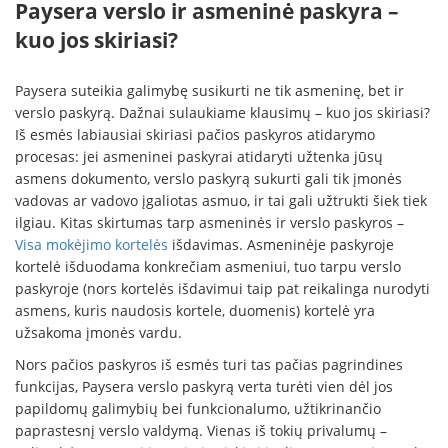
Paysera verslo ir asmeninė paskyra –
kuo jos skiriasi?
Paysera suteikia galimybę susikurti ne tik asmeninę, bet ir
verslo paskyrą. Dažnai sulaukiame klausimų – kuo jos skiriasi?
Iš esmės labiausiai skiriasi pačios paskyros atidarymo
procesas: jei asmeninei paskyrai atidaryti užtenka jūsų
asmens dokumento, verslo paskyrą sukurti gali tik įmonės
vadovas ar vadovo įgaliotas asmuo, ir tai gali užtrukti šiek tiek
ilgiau. Kitas skirtumas tarp asmeninės ir verslo paskyros –
Visa mokėjimo kortelės
išdavimas. Asmeninėje paskyroje
kortelė išduodama konkrečiam asmeniui, tuo tarpu verslo
paskyroje (nors kortelės išdavimui taip pat reikalinga nurodyti
asmens, kuris naudosis kortele, duomenis) kortelė yra
užsakoma įmonės vardu.
Nors pačios paskyros iš esmės turi tas pačias pagrindines
funkcijas, Paysera verslo paskyrą verta turėti vien dėl jos
papildomų galimybių bei funkcionalumo, užtikrinančio
paprastesnį verslo valdymą. Vienas iš tokių privalumų –