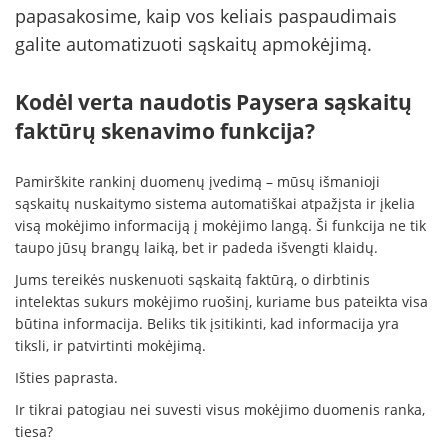
papasakosime, kaip vos keliais paspaudimais
galite automatizuoti sąskaitų apmokėjimą.
Kodėl verta naudotis Paysera sąskaitų
faktūrų skenavimo funkcija?
Pamirškite rankinį duomenų įvedimą – mūsų išmanioji
sąskaitų nuskaitymo sistema automatiškai atpažįsta ir įkelia
visą mokėjimo informaciją į mokėjimo langą. Ši funkcija ne tik
taupo jūsų brangų laiką, bet ir padeda išvengti klaidų.
Jums tereikės nuskenuoti sąskaitą faktūrą, o dirbtinis
intelektas sukurs mokėjimo ruošinį, kuriame bus pateikta visa
būtina informacija. Beliks tik įsitikinti, kad informacija yra
tiksli, ir patvirtinti mokėjimą.
Išties paprasta.
Ir tikrai patogiau nei suvesti visus mokėjimo duomenis ranka,
tiesa?