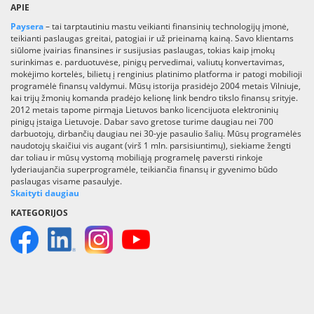
APIE
Paysera
– tai tarptautiniu mastu veikianti finansinių technologijų įmonė,
teikianti paslaugas greitai, patogiai ir už prieinamą kainą. Savo klientams
siūlome įvairias finansines ir susijusias paslaugas, tokias kaip įmokų
surinkimas e. parduotuvėse, pinigų pervedimai, valiutų konvertavimas,
mokėjimo kortelės, bilietų į renginius platinimo platforma ir patogi mobilioji
programėlė finansų valdymui. Mūsų istorija prasidėjo 2004 metais Vilniuje,
kai trijų žmonių komanda pradėjo kelionę link bendro tikslo finansų srityje.
2012 metais tapome pirmąja Lietuvos banko licencijuota elektroninių
pinigų įstaiga Lietuvoje. Dabar savo gretose turime daugiau nei 700
darbuotojų, dirbančių daugiau nei 30-yje pasaulio šalių. Mūsų programėlės
naudotojų skaičiui vis augant (virš 1 mln. parsisiuntimų), siekiame žengti
dar toliau ir mūsų vystomą mobiliąją programelę paversti rinkoje
lyderiaujančia superprogramėle, teikiančia finansų ir gyvenimo būdo
paslaugas visame pasaulyje.
Skaityti daugiau
KATEGORIJOS