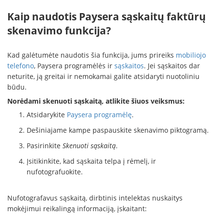
Kaip naudotis Paysera sąskaitų faktūrų
skenavimo funkcija?
Kad galėtumėte naudotis šia funkcija, jums prireiks
mobiliojo
telefono
, Paysera programėlės ir
sąskaitos
. Jei sąskaitos dar
neturite, ją greitai ir nemokamai galite atsidaryti nuotoliniu
būdu.
Norėdami skenuoti sąskaitą, atlikite šiuos veiksmus:
Atsidarykite
Paysera programėlę
.
Dešiniajame kampe paspauskite skenavimo piktogramą.
Pasirinkite
Skenuoti sąskaitą
.
Įsitikinkite, kad sąskaita telpa į rėmelį, ir
nufotografuokite.
Nufotografavus sąskaitą, dirbtinis intelektas nuskaitys
mokėjimui reikalingą informaciją, įskaitant: