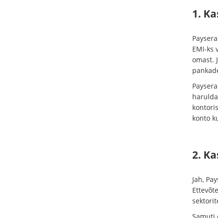
1. K
Paysera
EMI-ks v
omast. 
pankade
Paysera
haruldas
kontori
konto 
2. Ka
Jah, Pay
Ettevõt
sektorit
Samuti o