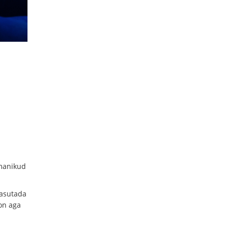
omanikud
kasutada
 on aga