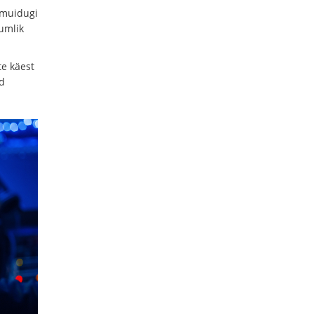
n muidugi
umlik
te käest
d