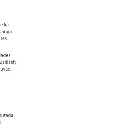
se ka
 panga
stes
kades
siliselt
duvad
asutada.
s
i