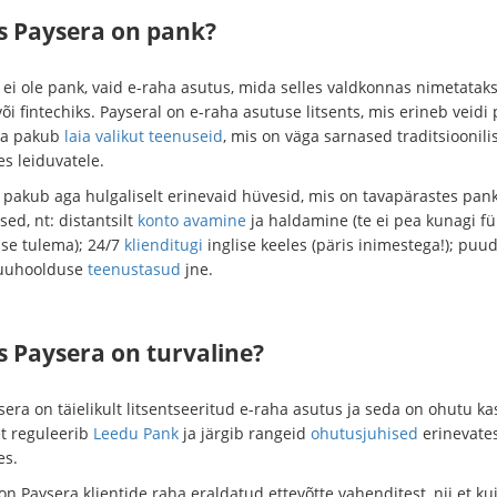
as Paysera on pank?
 ei ole pank, vaid e-raha asutus, mida selles valdkonnas nimetatak
õi fintechiks. Payseral on e-raha asutuse litsents, mis erineb veidi
Ja pakub
laia valikut teenuseid
, mis on väga sarnased traditsioonili
s leiduvatele.
 pakub aga hulgaliselt erinevaid hüvesid, mis on tavapärastes pan
ed, nt: distantsilt
konto avamine
ja haldamine (te ei pea kunagi füü
sse tulema); 24/7
klienditugi
inglise keeles (päris inimestega!); puu
kuuhoolduse
teenustasud
jne.
s Paysera on turvaline?
sera on täielikult litsentseeritud e-raha asutus ja seda on ohutu k
et reguleerib
Leedu Pank
ja järgib rangeid
ohutusjuhised
erinevate
es.
n Paysera klientide raha eraldatud ettevõtte vahenditest, nii et ku