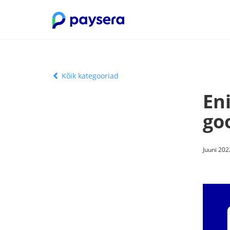
Kõik kategooriad
En
go
Juuni 202