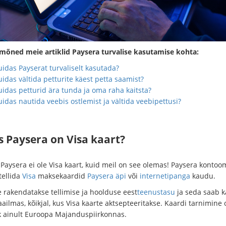
 mõned meie artiklid Paysera turvalise kasutamise kohta:
idas Payserat turvaliselt kasutada?
idas vältida petturite käest petta saamist?
uidas petturid ära tunda ja oma raha kaitsta?
idas nautida veebis ostlemist ja vältida veebipettusi?
s Paysera on Visa kaart?
, Paysera ei ole Visa kaart, kuid meil on see olemas! Paysera konto
tellida
Visa
maksekaardid
Paysera äpi
või
internetipanga
kaudu.
e rakendatakse tellimise ja hoolduse eest
teenustasu
ja seda saab 
ailmas, kõikjal, kus Visa kaarte aktsepteeritakse. Kaardi tarnimine
k ainult Euroopa Majanduspiirkonnas.