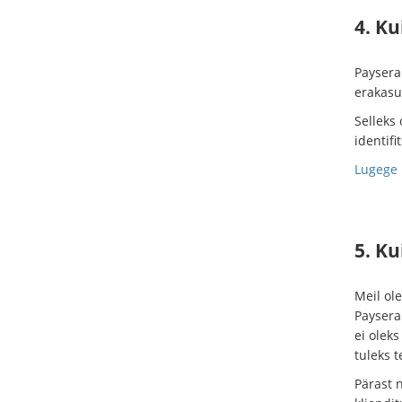
4. K
Paysera 
erakasu
Selleks 
identif
Lugege 
5. K
Meil ol
Paysera 
ei oleks
tuleks t
Pärast 