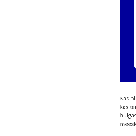
Kas o
kas te
hulgas
meesk