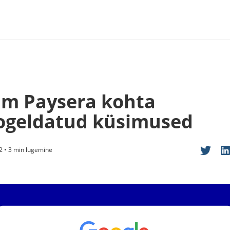
im Paysera kohta
ogeldatud küsimused
2 • 3 min lugemine