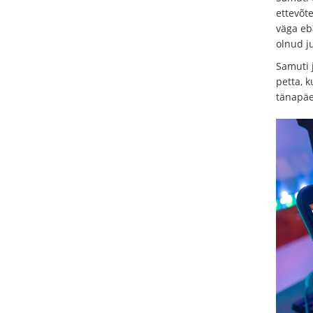
ettevõte
väga eb
olnud ju
Samuti 
petta, 
tänapäe