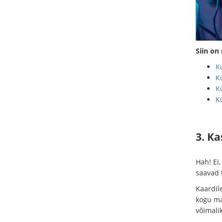
Siin on
Ku
Ku
K
Ku
3. Ka
Hah! Ei
saavad 
Kaardil
kogu ma
võimali