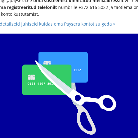
tugi@paysera.ee
oma süsteemist kinnitatud meiliaadressilt
või he
ma registreeritud telefonilt
numbrile +372 616 5022 ja taotlema o
 konto kustutamist.
detailseid juhiseid kuidas oma Paysera kontot sulgeda >