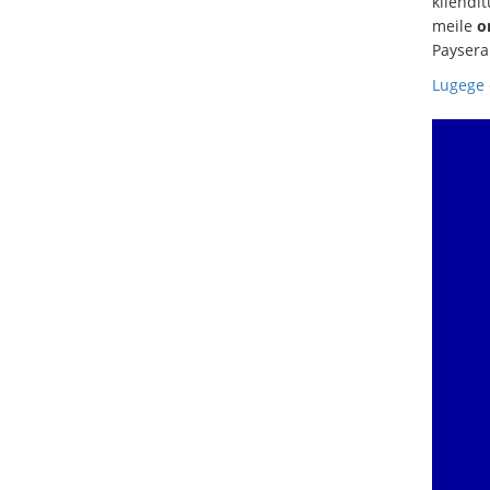
kliendi
meile
o
Paysera
Lugege 