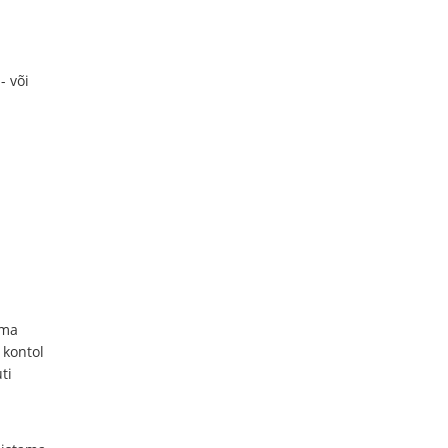
- või
oma
 kontol
ti