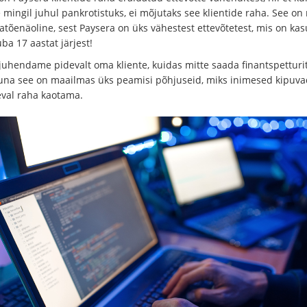
 mingil juhul pankrotistuks, ei mõjutaks see klientide raha. See o
atõenäoline, sest Paysera on üks vähestest ettevõtetest, mis on kas
ba 17 aastat järjest!
juhendame pidevalt oma kliente, kuidas mitte saada finantspetturi
kuna see on maailmas üks peamisi põhjuseid, miks inimesed kipuva
val raha kaotama.