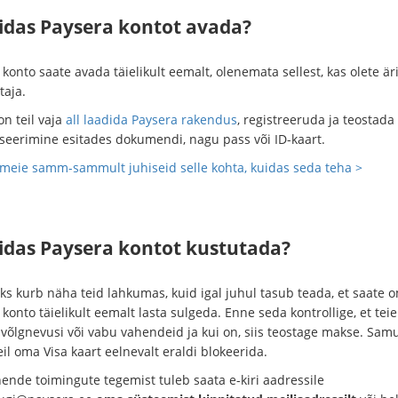
uidas Paysera kontot avada?
konto saate avada täielikult eemalt, olenemata sellest, kas olete äri
taja.
on teil vaja
all laadida Paysera rakendus
, registreeruda ja teostada
itseerimine esitades dokumendi, nagu pass või ID-kaart.
meie samm-sammult juhiseid selle kohta, kuidas seda teha >
uidas Paysera kontot kustutada?
eks kurb näha teid lahkumas, kuid igal juhul tasub teada, et saate 
konto täielikult eemalt lasta sulgeda. Enne seda kontrollige, et teie
 võlgnevusi või vabu vahendeid ja kui on, siis teostage makse. Samu
eil oma Visa kaart eelnevalt eraldi blokeerida.
nende toimingute tegemist tuleb saata e-kiri aadressile