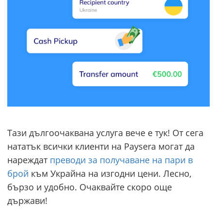
Тази дългоочаквана услуга вече е тук! От сега
нататък всички клиенти на Paysera могат да
нареждат
преводи за получаване на пари в
брой
към Украйна на изгодни цени. Лесно,
бързо и удобно. Очаквайте скоро още
държави!