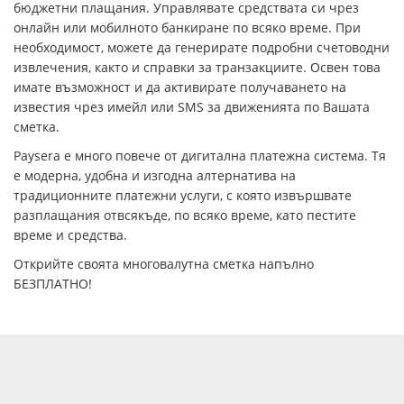
бюджетни плащания. Управлявате средствата си чрез
онлайн или мобилното банкиране по всяко време. При
необходимост, можетe да генерирате пoдробни счетоводни
извлечения, както и справки за транзакциите. Освен това
имате възможност и да активирате получаването на
известия чрез имейл или SMS за движенията по Вашата
сметка.
Paysera е много повече от дигитална платежна система. Тя
е модерна, удобна и изгодна алтернатива на
традиционните платежни услуги, с която извършвате
разплащания отвсякъде, по всяко време, като пестите
време и средства.
Открийте своята многовалутна сметка напълно
БЕЗПЛАТНО!