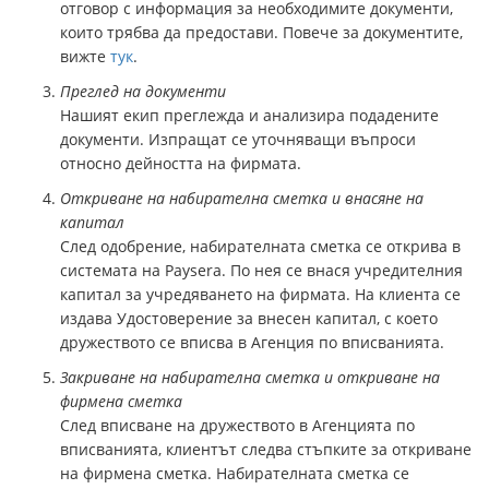
отговор с информация за необходимите документи,
които трябва да предостави. Повече за документите,
вижте
тук
.
Преглед на документи
Нашият екип преглежда и анализира подадените
документи. Изпращат се уточняващи въпроси
относно дейността на фирмата.
Откриване на набирателна сметка и внасяне на
капитал
След одобрение, набирателната сметка се открива в
системата на Paysera. По нея се внася учредителния
капитал за учредяването на фирмата. На клиента се
издава Удостоверение за внесен капитал, с което
дружеството се вписва в Агенция по вписванията.
Закриване на набирателна сметка и откриване на
фирмена сметка
След вписване на дружеството в Агенцията по
вписванията, клиентът следва стъпките за откриване
на фирмена сметка. Набирателната сметка се