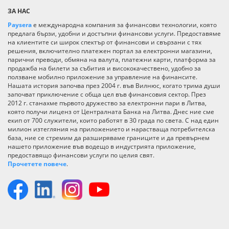
ЗА НАС
Paysera
е международна компания за финансови технологии, която
предлага бързи, удобни и достъпни финансови услуги. Предоставяме
на клиентите си широк спектър от финансови и свързани с тях
решения, включително платежен портал за електронни магазини,
парични преводи, обмяна на валута, платежни карти, платформа за
продажба на билети за събития и висококачествено, удобно за
ползване мобилно приложение за управление на финансите.
Нашата история започва през 2004 г. във Вилнюс, когато трима души
започват приключение с обща цел във финансовия сектор. През
2012 г. станахме първото дружество за електронни пари в Литва,
която получи лиценз от Централната Банка на Литва. Днес ние сме
екип от 700 служители, които работят в 30 града по света. С над един
милион изтегляния на приложението и нарастваща потребителска
база, ние се стремим да разширяваме границите и да превърнем
нашето приложение във водещо в индустрията приложение,
предоставящо финансови услуги по целия свят.
Прочетете повече
.