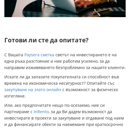
Готови ли сте да опитате?
С Вашата
Paysera сметка
светът на инвестирането е на
една ръка разстояние и ние работим усилено, за да
направим изживяването безпроблемно за нашите клиенти.
Искате ли да запазите покупателната си способност във
времена на икономическа несигурност? Опитайте със
закупуване на злато онлайн
с възможност за физическо
изтегляне.
Или, ако предпочитате нещо по-осезаемо, ние си
партнираме с
InRento
, за да Ви дадем възможност да
инвестирате в проекти за закупуване и отдаване под наем
и да финансирате обекти за наемемане при краткосрочно