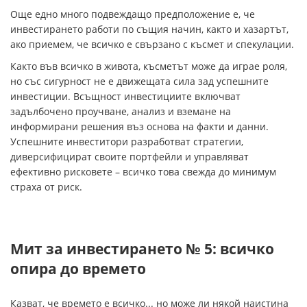
Още едно много подвеждащо предположение е, че
инвестирането работи по същия начин, както и хазартът,
ако приемем, че всичко е свързано с късмет и спекулации.
Както във всичко в живота, късметът може да играе роля,
но със сигурност не е движещата сила зад успешните
инвестиции. Всъщност инвестициите включват
задълбочено проучване, анализ и вземане на
информирани решения въз основа на факти и данни.
Успешните инвеститори разработват стратегии,
диверсифицират своите портфейли и управляват
ефективно рисковете – всичко това свежда до минимум
страха от риск.
Мит за инвестирането № 5: всичко
опира до времето
Казват, че времето е всичко... но може ли някой наистина