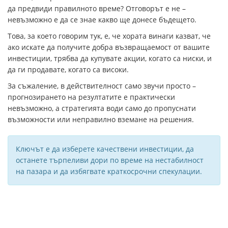
да предвиди правилното време? Отговорът е не –
невъзможно е да се знае какво ще донесе бъдещето.
Това, за което говорим тук, е, че хората винаги казват, че
ако искате да получите добра възвращаемост от вашите
инвестиции, трябва да купувате акции, когато са ниски, и
да ги продавате, когато са високи.
За съжаление, в действителност само звучи просто –
прогнозирането на резултатите е практически
невъзможно, а стратегията води само до пропуснати
възможности или неправилно вземане на решения.
Ключът е да изберете качествени инвестиции, да
останете търпеливи дори по време на нестабилност
на пазара и да избягвате краткосрочни спекулации.