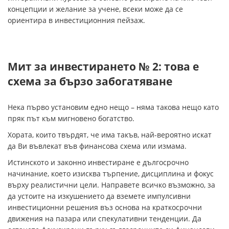
концепции и желание за учене, всеки може да се
ориентира в инвестиционния пейзаж.
Мит за инвестирането № 2: това е
схема за бързо забогатяване
Нека първо установим едно нещо – няма такова нещо като
пряк път към мигновено богатство.
Хората, които твърдят, че има такъв, най-вероятно искат
да Ви въвлекат във финансова схема или измама.
Истинското и законно инвестиране е дългосрочно
начинание, което изисква търпение, дисциплина и фокус
върху реалистични цели. Направете всичко възможно, за
да устоите на изкушението да вземете импулсивни
инвестиционни решения въз основа на краткосрочни
движения на пазара или спекулативни тенденции. Да