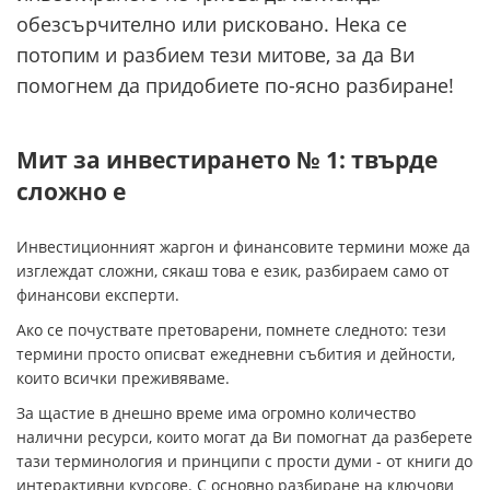
обезсърчително или рисковано. Нека се
потопим и разбием тези митове, за да Ви
помогнем да придобиете по-ясно разбиране!
Мит за инвестирането № 1: твърде
сложно е
Инвестиционният жаргон и финансовите термини може да
изглеждат сложни, сякаш това е език, разбираем само от
финансови експерти.
Ако се почуствате претоварени, помнете следното: тези
термини просто описват ежедневни събития и дейности,
които всички преживяваме.
За щастие в днешно време има огромно количество
налични ресурси, които могат да Ви помогнат да разберете
тази терминология и принципи с прости думи - от книги до
интерактивни курсове. С основно разбиране на ключови