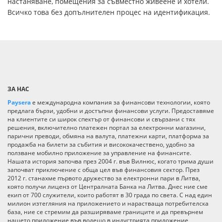
настаняване, помещения за съвместно живеене и хотели.
Всичко това без допълнителен процес на идентификация.
ЗА НАС
Paysera
е международна компания за финансови технологии, която
предлага бързи, удобни и достъпни финансови услуги. Предоставяме
на клиентите си широк спектър от финансови и свързани с тях
решения, включително платежен портал за електронни магазини,
парични преводи, обмяна на валута, платежни карти, платформа за
продажба на билети за събития и висококачествено, удобно за
ползване мобилно приложение за управление на финансите.
Нашата история започва през 2004 г. във Вилнюс, когато трима души
започват приключение с обща цел във финансовия сектор. През
2012 г. станахме първото дружество за електронни пари в Литва,
която получи лиценз от Централната Банка на Литва. Днес ние сме
екип от 700 служители, които работят в 30 града по света. С над един
милион изтегляния на приложението и нарастваща потребителска
база, ние се стремим да разширяваме границите и да превърнем
нашето приложение във водещо в индустрията приложение,